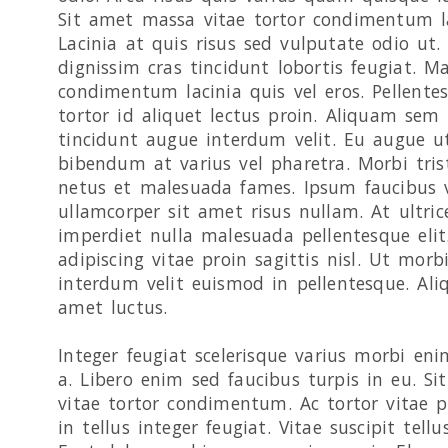
Sit amet massa vitae tortor condimentum la
Lacinia at quis risus sed vulputate odio ut.
dignissim cras tincidunt lobortis feugiat. Ma
condimentum lacinia quis vel eros. Pellente
tortor id aliquet lectus proin. Aliquam sem 
tincidunt augue interdum velit. Eu augue ut
bibendum at varius vel pharetra. Morbi tris
netus et malesuada fames. Ipsum faucibus v
ullamcorper sit amet risus nullam. At ultri
imperdiet nulla malesuada pellentesque elit
adipiscing vitae proin sagittis nisl. Ut mor
interdum velit euismod in pellentesque. Al
amet luctus.
Integer feugiat scelerisque varius morbi en
a. Libero enim sed faucibus turpis in eu. S
vitae tortor condimentum. Ac tortor vitae p
in tellus integer feugiat. Vitae suscipit tel