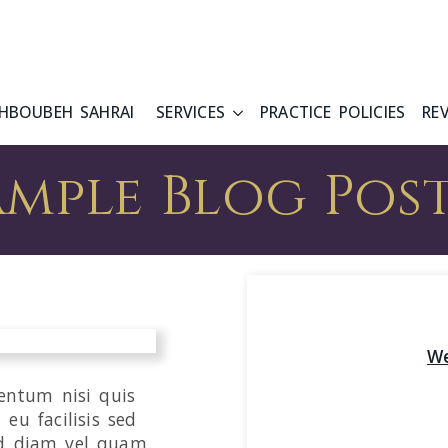
HBOUBEH SAHRAI
SERVICES
PRACTICE POLICIES
RE
ample Blog Post
We
entum nisi quis
eu facilisis sed
id diam vel quam.