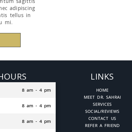
entum sagittis
nec adipiscing
tis tellus in
u mi.
HOURS
LINKS
8 am - 4 pm
HOME
MEET DR. SAHRAI
SERVICES
8 am - 4 pm
SOCIAL/REVIEWS
CONTACT US
8 am - 4 pm
REFER A FRIEND