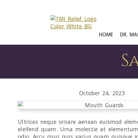
HOME
DR. MA
S
October 24, 2023
Ultrices neque ornare aenean euismod elem
eleifend quam. Urna molestie at elementum 
odio. Arcu risus quis varius quam quisque 