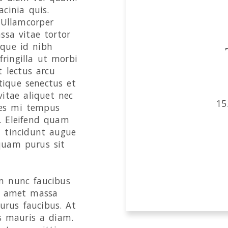
cinia quis.
 Ullamcorper
ssa vitae tortor
sque id nibh
fringilla ut morbi
 lectus arcu
tique senectus et
itae aliquet nec
15
ces mi tempus
. Eleifend quam
bi tincidunt augue
iquam purus sit
im nunc faucibus
it amet massa
urus faucibus. At
lus mauris a diam.