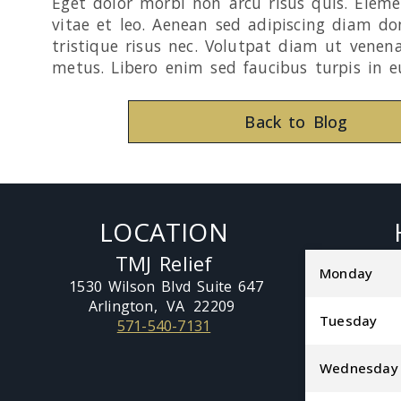
Eget dolor morbi non arcu risus quis. Elem
vitae et leo. Aenean sed adipiscing diam do
tristique risus nec. Volutpat diam ut venena
metus. Libero enim sed faucibus turpis in e
Back to Blog
LOCATION
TMJ Relief
Monday
1530 Wilson Blvd Suite 647
Arlington,
VA
22209
Tuesday
571-540-7131
Wednesday